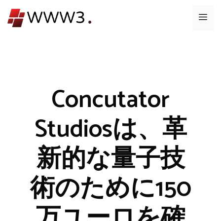
コ
メ
ン
テ
ニ
ン
ツ
ュ
へ
ス
Concutator
ー
キ
ッ
Studiosは、革
プ
新的な量子技
術のために150
万ユーロを確