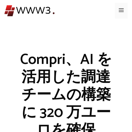
コ
メ
ン
テ
ニ
ン
ツ
ュ
へ
ス
Compri、AI を
ー
キ
ッ
活用した調達
プ
チームの構築
に 320 万ユー
ロを確保