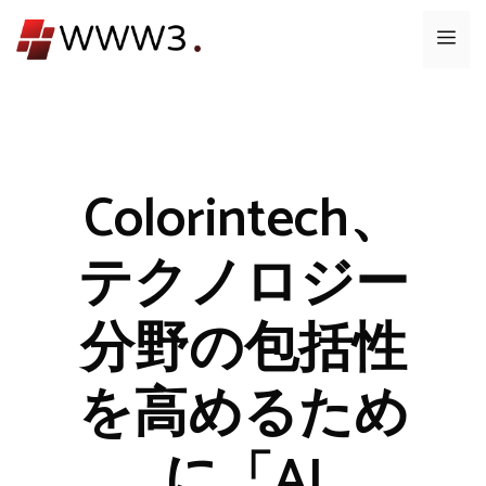
コ
メ
ン
テ
ニ
ン
ツ
ュ
へ
ス
Colorintech、
ー
キ
ッ
テクノロジー
プ
分野の包括性
を高めるため
に「AI