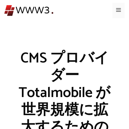
コ
メ
ン
テ
ニ
ン
ツ
ュ
へ
ス
CMS プロバイ
ー
キ
ッ
ダー
プ
Totalmobile が
世界規模に拡
大するための