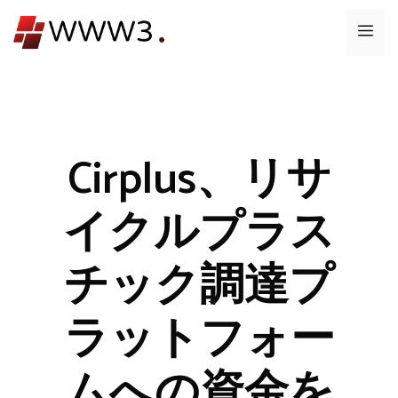
コ
メ
ン
テ
ニ
ン
ツ
ュ
へ
ス
Cirplus、リサ
ー
キ
ッ
イクルプラス
プ
チック調達プ
ラットフォー
ムへの資金を