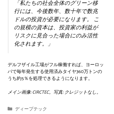
「私たちの社会全体のグリーン移
行には、今後数年、数十年で数兆
ドルの投資が必要になります。 こ
の規模の資本は、投資家の利益が
リスクに見合った場合にのみ活性
化されます。」
デルフザイル工場がフル稼働すれば、ヨーロッ
パで毎年発生する使用済みタイヤ360万トンの
うち約5％を処理できるようになります。
メイン画像: CIRCTEC。写真: クレジットなし。
カ
ディープテック