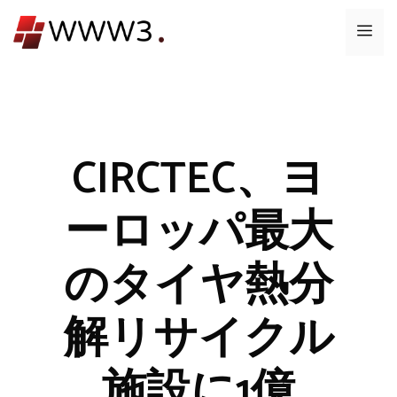
コ
メ
ン
テ
ニ
ン
ツ
ュ
へ
ス
CIRCTEC、ヨ
ー
キ
ッ
ーロッパ最大
プ
のタイヤ熱分
解リサイクル
施設に1億