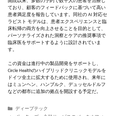
開院以来、多数の予約で数千人の患者を治療し
ており、顧客のフィードバックに基づいて高い
患者満足度を報告しています。同社の AI 対応セ
ラピスト モデルは、患者エクスペリエンスと臨
床転帰の両方を向上させることを目的として、
パーソナライズされた洞察とケアの推奨事項で
臨床医をサポートするように設計されていま
す。
この資金は進行中の製品開発をサポートし、
Circle Healthのハイブリッドクリニックモデルを
ドイツ全土に拡大するために使用され、来年に
はミュンヘン、ハンブルク、デュッセルドルフ
などの都市に追加の拠点を開設する予定だ。
カ
ディープテック
テ