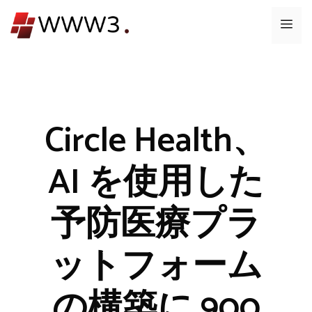
コ
メ
ン
テ
ニ
ン
ツ
ュ
へ
ス
Circle Health、
ー
キ
ッ
AI を使用した
プ
予防医療プラ
ットフォーム
の構築に 900