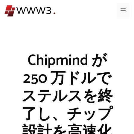
コ
メ
ン
テ
ニ
ン
ツ
ュ
へ
ス
Chipmind が
ー
キ
ッ
250 万ドルで
プ
ステルスを終
了し、チップ
設計を高速化