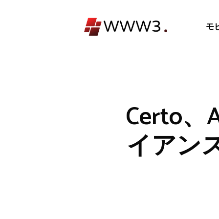
コ
ン
モ
テ
ン
ツ
へ
ス
キ
Cert
ッ
プ
イアン