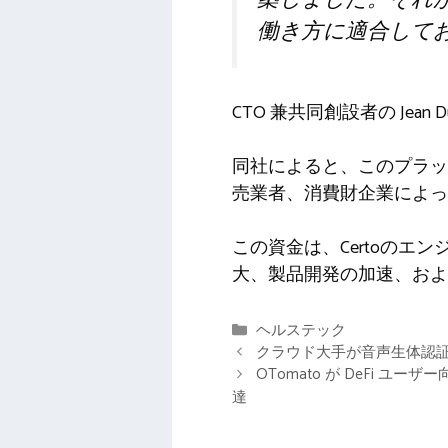
働き方に適合して
CTO 兼共同創設者の Jean
同社によると、このプラッ
売業者、消費財企業によっ
この資金は、Certoの
大、製品開発の加速、およ
カ
ヘルステック
テ
クラウド大手が音声生体認証市
ゴ
OTomato が DeFi ユ
リ
達
ー