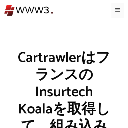
コ
メ
ン
テ
ニ
ン
ツ
ュ
へ
ス
Cartrawlerはフ
ー
キ
ッ
ランスの
プ
Insurtech
Koalaを取得し
て、組み込み