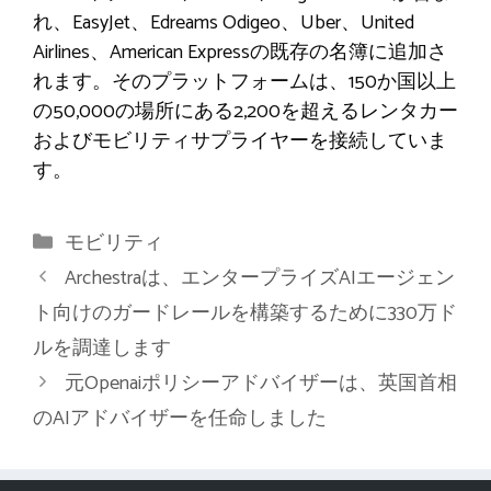
れ、EasyJet、Edreams Odigeo、Uber、United
Airlines、American Expressの既存の名簿に追加さ
れます。そのプラットフォームは、150か国以上
の50,000の場所にある2,200を超えるレンタカー
およびモビリティサプライヤーを接続していま
す。
カ
モビリティ
テ
Archestraは、エンタープライズAIエージェン
ゴ
ト向けのガードレールを構築するために330万ド
リ
ルを調達します
ー
元Openaiポリシーアドバイザーは、英国首相
のAIアドバイザーを任命しました