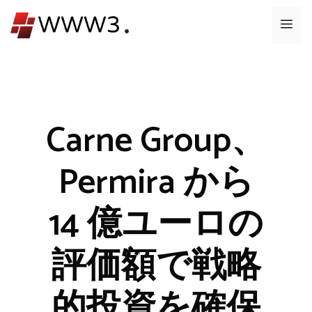
コ
メ
ン
テ
ニ
ン
ツ
ュ
へ
ス
Carne Group、
ー
キ
ッ
Permira から
プ
14 億ユーロの
評価額で戦略
的投資を確保