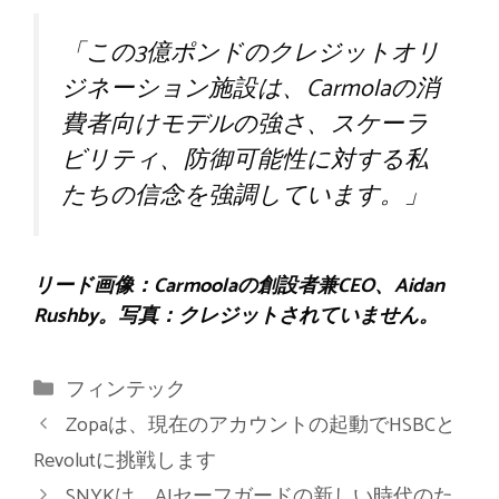
「この3億ポンドのクレジットオリ
ジネーション施設は、Carmolaの消
費者向けモデルの強さ、スケーラ
ビリティ、防御可能性に対する私
たちの信念を強調しています。」
リード画像：Carmoolaの創設者兼CEO、Aidan
Rushby。写真：クレジットされていません。
カ
フィンテック
テ
Zopaは、現在のアカウントの起動でHSBCと
ゴ
Revolutに挑戦します
リ
SNYKは、AIセーフガードの新しい時代のた