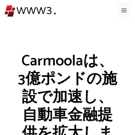
コ
メ
ン
テ
ニ
ン
ツ
ュ
へ
ス
Carmoolaは、
ー
キ
ッ
3億ポンドの施
プ
設で加速し、
自動車金融提
供を拡大しま