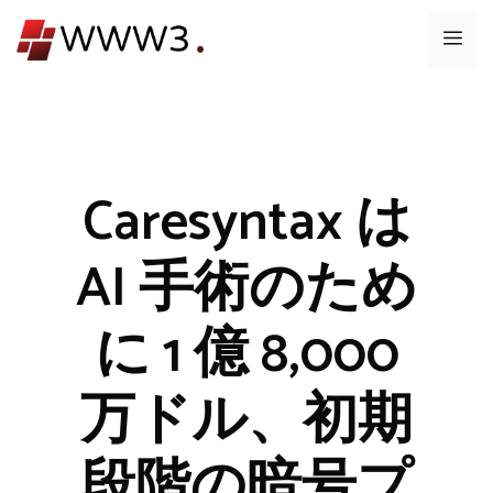
コ
メ
ン
テ
ニ
ン
ツ
ュ
へ
ス
Caresyntax は
ー
キ
ッ
AI 手術のため
プ
に 1 億 8,000
万ドル、初期
段階の暗号プ