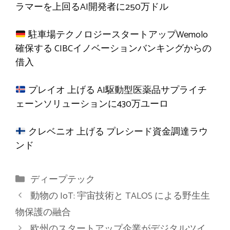
ラマーを上回るAI開発者に250万ドル
駐車場テクノロジースタートアップWemolo
確保する
CIBCイノベーションバンキングからの
借入
プレイオ
上げる
AI駆動型医薬品サプライチ
ェーンソリューションに430万ユーロ
クレベニオ
上げる
プレシード資金調達ラウ
ンド
カ
ディープテック
テ
動物の IoT: 宇宙技術と TALOS による野生生
ゴ
物保護の融合
リ
欧州のスタートアップ企業がデジタルツイ