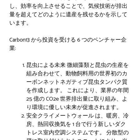
し、効率を向上させることで、気候技術が排出
量を超えてどのように遺産を残せるかを示して
います。
Carbon13 から投資を受ける 6 つのベンチャー企
業:
昆虫による未来
微細藻類と昆虫の生産を
組み合わせて、動物飼料用の世界初のカ
ーボンネットネガティブ昆虫タンパク質
を作成します。 これにより、業界の年間
25 億の CO2e 世界排出量に取り組み、よ
り環境に優しい未来が促進されます。
安全クライメートウォール
は、暖房、冷
房、熱回収換気を 1 台で行う新しいダク
トレス室内空調システムです。 分散型の