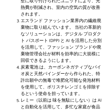
壁に取り付けられたユニットにより、光
熱費が削減され、室内の空気の質が改善
されます。
エスランド
ファッション業界内の繊維廃
棄物に取り組んでいます。 当社の革新的
なソリューションは、デジタル プロダク
ト パスポート (DPP) と AI を活用した分別
を活用して、ファッション ブランドや廃
棄物管理会社が材料を効率的に大規模に
回収できるようにします。
炭素電池
は、カーボンネガティブなバイ
オ炭と天然バインダーから作られた、特
許出願中の無毒で堆肥化可能な発泡材料
を使用して、ポリスチレンゴミを排除す
るという使命を担っています。
レミー（以前は
味を無駄にしない
）は AI
と自動化を活用して、多忙な家庭が食品