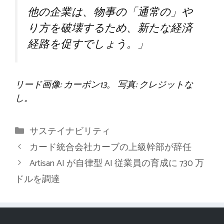
他の企業は、物事の「通常の」や
り方を破壊するため、新たな経済
経路を促すでしょう。」
リード画像: カーボン13。 写真: クレジットな
し。
カ
サステイナビリティ
テ
カード統合会社カーブの上級幹部が辞任
ゴ
Artisan AI が自律型 AI 従業員の育成に 730 万
リ
ドルを調達
ー