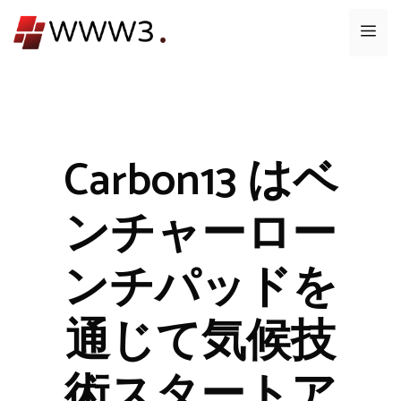
コ
メ
ン
テ
ニ
ン
ツ
ュ
へ
ス
Carbon13 はベ
ー
キ
ッ
ンチャーロー
プ
ンチパッドを
通じて気候技
術スタートア