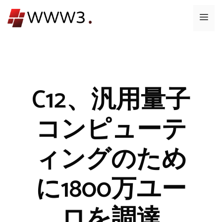
コ
メ
ン
テ
ニ
ン
ツ
ュ
へ
ス
C12、汎用量子
ー
キ
ッ
コンピューテ
プ
ィングのため
に1800万ユー
ロを調達