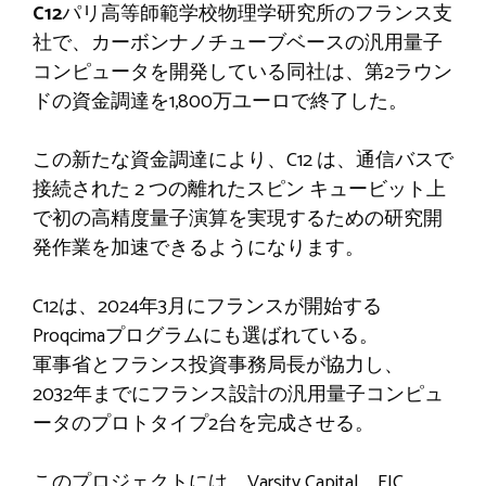
C12
パリ高等師範学校物理学研究所のフランス支
社で、カーボンナノチューブベースの汎用量子
コンピュータを開発している同社は、第2ラウン
ドの資金調達を1,800万ユーロで終了した。
この新たな資金調達により、C12 は、通信バスで
接続された 2 つの離れたスピン キュービット上
で初の高精度量子演算を実現するための研究開
発作業を加速できるようになります。
C12は、2024年3月にフランスが開始する
Proqcimaプログラムにも選ばれている。
軍事省とフランス投資事務局長が協力し、
2032年までにフランス設計の汎用量子コンピュ
ータのプロトタイプ2台を完成させる。
このプロジェクトには、Varsity Capital、EIC