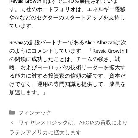
Revaia Growth IIはすでに40％展開されていま
す。同社のポートフォリオは、エネルギー遷移
やAIなどのセクターのスタートアップを支持し
ています。
Revaiaの創設パートナーであるAlice Albizzatiは次
のようにコメントしています。「Revaia Growth II
の閉鎖に成功したことは、チームの強さ、戦
略、およびヨーロッパの技術リーダーを拡大す
る能力に対する投資家の信頼の証です。資本だ
けでなく、運用の専門知識も提供して、成長を
加速します。」
カ
フィンテック
テ
ワイヤレスロジックは、ARQIAの買収により
ゴ
ラテンアメリカに拡大します
リ