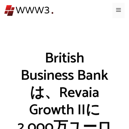
コ
メ
ン
テ
ニ
ン
ツ
ュ
へ
ス
British
ー
キ
ッ
Business Bank
プ
は、Revaia
Growth IIに
2,000万ユーロ