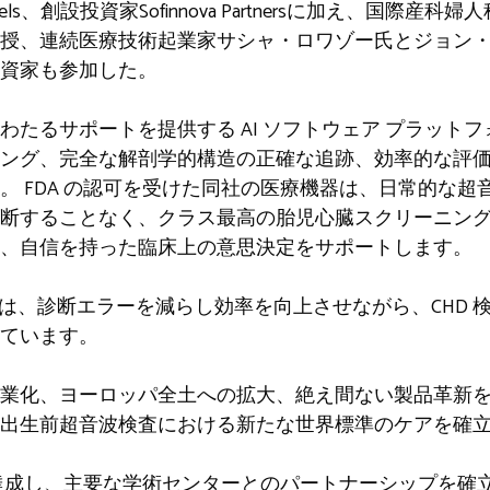
 Side Angels、創設投資家Sofinnova Partnersに加え、国
授、連続医療技術起業家サシャ・ロワゾー氏とジョン
資家も参加した。
わたるサポートを提供する AI ソフトウェア プラット
ング、完全な解剖学的構造の正確な追跡、効率的な評
。 FDA の認可を受けた同社の医療機器は、日常的な超
断することなく、クラス最高の胎児心臓スクリーニン
、自信を持った臨床上の意思決定をサポートします。
ノロジーは、診断エラーを減らし効率を向上させながら、CHD 検出
ています。
化、ヨーロッパ全土への拡大、絶え間ない製品革新をサポート
出生前超音波検査における新たな世界標準のケアを確
認可を達成し、主要な学術センターとのパートナーシップを確立