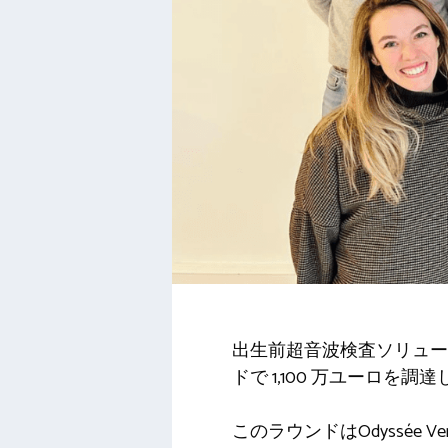
出生前超音波検査ソリューション
ドで 1,100 万ユーロを
このラウンドはOdyssée Ventur