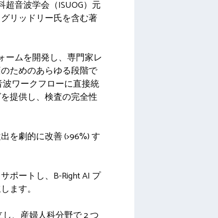
際産科婦人科超音波学会（ISUOG）元
・グリッドリー氏を含む著
フォームを開発し、専門家レ
価のためのあらゆる段階で
音波ワークフローに直接統
グを提供し、検査の完全性
を劇的に改善 (>96%) す
し、B-Right AI プ
立します。
し、産婦人科分野で 2 つ