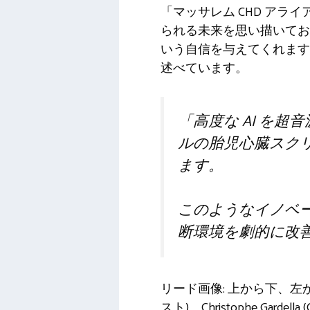
「マッサレム CHD ア
られる未来を思い描いてお
いう自信を与えてくれます
述べています。
「高度な AI を超
ルの胎児心臓スク
ます。
このようなイノベ
断環境を劇的に改
リード画像: 上から下、左から右: 
スト)、Christophe Gardel