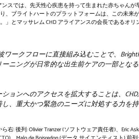
ライアンスでは、先天性心疾患を持って生まれた赤ちゃん
り、ブライトハートのプラットフォームは、この未来
。」とマッサレム CHD アライアンスの会長であるオ
音波ワークフローに直接組み込むことで、BrightH
リーニングが日常的な出生前ケアの一部となる
ーションへのアクセスを拡大することは、CH
善し、重大かつ緊急のニーズに対処する力を持
後列: Olivier Tranzer (ソフトウェア責任者)、Eric As
la (CTO)、Malo de Boisredon (データ サイエンティスト) 前列: 