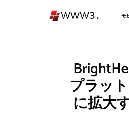
コ
ン
モ
テ
ン
ツ
へ
ス
キ
Bright
ッ
プ
プラット
に拡大す