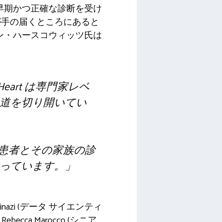
が早期かつ正確な診断を受け
が手の届くところにあると
リン・ハースコウィッツ氏は
eart は専門家レベ
道を切り開いてい
D患者とその家族の診
っています。」
kinazi (データ サイエンティ
Rebecca Marocco (シニア