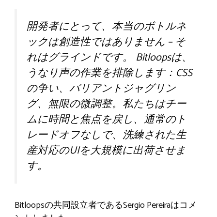
開発者にとって、本当のボトルネ
ックは創造性ではありません – そ
れはグラインドです。 Bitloopsは、
うなり声の作業を排除します：CSS
の争い、バリアントジャグリン
グ、無限の微調整。私たちはチー
ムに時間と焦点を戻し、通常のト
レードオフなしで、洗練された生
産対応のUIを大規模に出荷させま
す。
Bitloopsの共同設立者であるSergio Pereiraはコメ