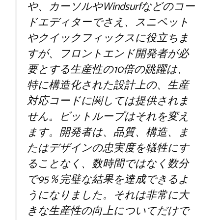
や、カーソルやWindsurfなどのコー
ドエディターでさえ、スニペット
やクイックフィックスに役立ちま
すが、フロントエンド開発者が必
要とする生産性の10倍の跳躍は、
特に構造化された設計上の、生産
対応コードに関しては提供されま
せん。ビットループはそれを変え
ます。開発者は、品質、構造、ま
たはデザインの忠実度を犠牲にす
ることなく、数時間ではなく数分
で95％完璧な結果を達成できるよ
うになりました。それは非常に大
きな生産性の向上についてだけで