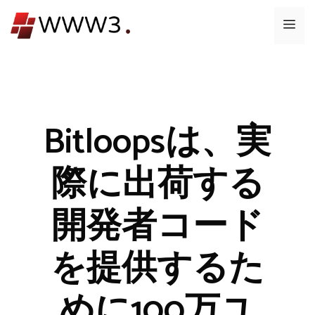
コ
メ
ン
テ
ニ
ン
ツ
ュ
へ
ス
Bitloopsは、実
ー
キ
ッ
際に出荷する
プ
開発者コード
を提供するた
めに100万ユ