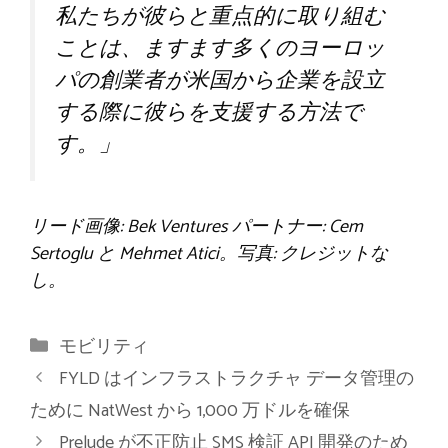
私たちが彼らと重点的に取り組む
ことは、ますます多くのヨーロッ
パの創業者が米国から企業を設立
する際に彼らを支援する方法で
す。」
リード画像: Bek Ventures パートナー: Cem
Sertoglu と Mehmet Atici。写真: クレジットな
し。
カ
モビリティ
テ
FYLD はインフラストラクチャ データ管理の
ゴ
ために NatWest から 1,000 万ドルを確保
リ
Prelude が不正防止 SMS 検証 API 開発のため