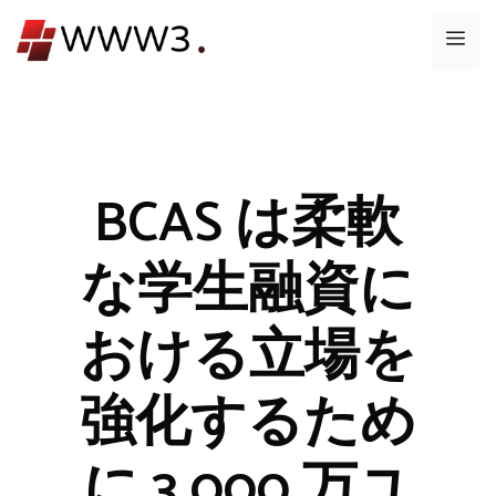
コ
メ
ン
テ
ニ
ン
ツ
ュ
へ
ス
BCAS は柔軟
ー
キ
ッ
な学生融資に
プ
おける立場を
強化するため
に 3,000 万ユ