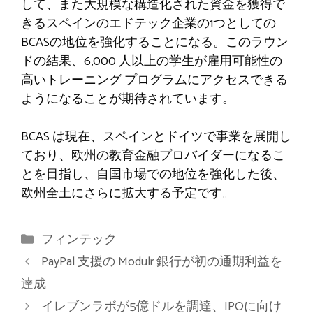
して、また大規模な構造化された資金を獲得で
きるスペインのエドテック企業の1つとしての
BCASの地位を強化することになる。このラウン
ドの結果、6,000 人以上の学生が雇用可能性の
高いトレーニング プログラムにアクセスできる
ようになることが期待されています。
BCAS は現在、スペインとドイツで事業を展開し
ており、欧州の教育金融プロバイダーになるこ
とを目指し、自国市場での地位を強化した後、
欧州全土にさらに拡大する予定です。
カ
フィンテック
テ
PayPal 支援の Modulr 銀行が初の通期利益を
ゴ
達成
リ
イレブンラボが5億ドルを調達、IPOに向け
ー