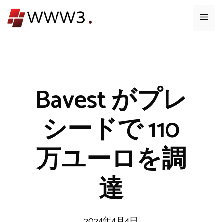
コ
メ
ン
テ
ニ
ン
ツ
ュ
へ
ス
Bavest がプレ
ー
キ
ッ
シードで 110
プ
万ユーロを調
達
2024年4月4日