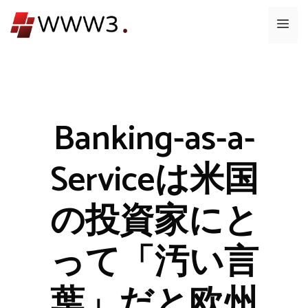
コ
メ
ン
テ
ニ
ン
ツ
ュ
へ
ス
Banking-as-a-
ー
キ
ッ
Serviceは米国
プ
の投資家にと
って「汚い言
葉」だと欧州