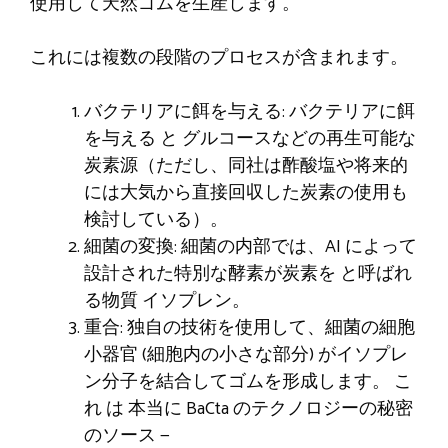
使用して天然ゴムを生産します。
これには複数の段階のプロセスが含まれます。
バクテリアに餌を与える: バクテリアに餌
を与える
と
グルコースなどの再生可能な
炭素源（ただし、同社は酢酸塩や将来的
には大気から直接回収した炭素の使用も
検討している）。
細菌の変換: 細菌の内部では、AI によって
設計された特別な酵素が炭素を
と呼ばれ
る物質
イソプレン。
重合: 独自の技術を使用して、細菌の細胞
小器官 (細胞内の小さな部分) がイソプレ
ン分子を結合してゴムを形成します。
こ
れ
は
本当に
BaCta のテクノロジーの秘密
のソース —