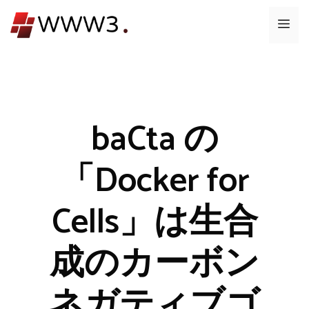
コ
メ
ン
テ
ニ
ン
ツ
ュ
へ
ス
baCta の
ー
キ
ッ
「Docker for
プ
Cells」は生合
成のカーボン
ネガティブゴ