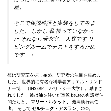
産。
そこで仮説検証と実験をしてみま
した
、
しかし
私
持っていなかっ
た
それなら研究室。
大変です
リ
ビングルームでテストをするため
です。」
彼は研究室を探し始め、研究者の注目を集めま
した。
世界的に有名な科学者アリエル・リンド
ナー博士（INSERM、パリ・シテ大学）。励まさ
れました、彼は
油を注いだ軍隊
baCtaの創設者仲
間たちと、
マリー・ルケット
、
最高執行責任
者。
そして
セルチュク・アスラン
、CSO。