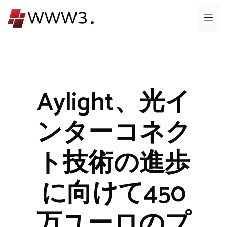
コ
メ
ン
テ
ニ
ン
ツ
ュ
へ
ス
Aylight、光イ
ー
キ
ッ
ンターコネク
プ
ト技術の進歩
に向けて450
万ユーロのプ