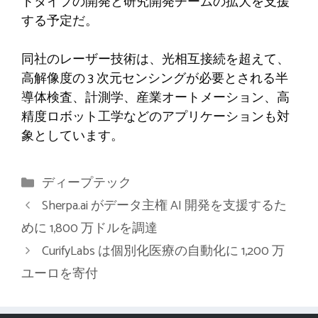
トタイプの開発と研究開発チームの拡大を支援
する予定だ。
同社のレーザー技術は、光相互接続を超えて、
高解像度の 3 次元センシングが必要とされる半
導体検査、計測学、産業オートメーション、高
精度ロボット工学などのアプリケーションも対
象としています。
カ
ディープテック
テ
Sherpa.ai がデータ主権 AI 開発を支援するた
ゴ
めに 1,800 万ドルを調達
リ
CurifyLabs は個別化医療の自動化に 1,200 万
ー
ユーロを寄付