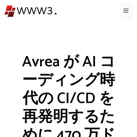
コ
メ
ン
テ
ニ
ン
ツ
ュ
へ
ス
Avrea が AI コ
ー
キ
ッ
ーディング時
プ
代の CI/CD を
再発明するた
めに 470 万ド