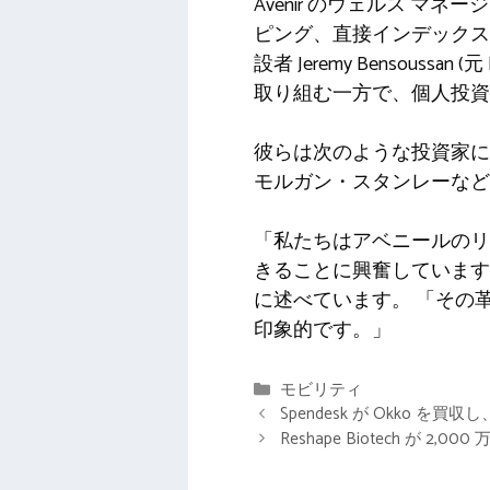
Avenir のウェルス 
ピング、直接インデックス
設者
Jeremy Bensoussan 
取り組む一方で、個人投資
彼らは次のような投資家
モルガン・スタンレーなど
「私たちはアベニールのリ
きることに興奮しています
に述べています。
「その
印象的です。」
カ
モビリティ
テ
Spendesk が Okko を買
ゴ
Reshape Biotech が
リ
ー