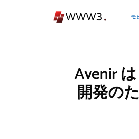
コ
ン
モ
テ
ン
ツ
へ
ス
キ
Aveni
ッ
プ
開発のため