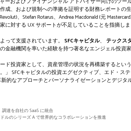
マネージャーおよびファイナンシャル アドバイザー向けのツ
作成、および規制への準拠を証明する財務レポートの生
(元 Revolut)、Stefan Rotarus、Andrea Macdonald (元 M
家に対する UX サポートが不足していることを指摘し
によって支援されています。
SFCキャピタル
、
テックス
の金融機関を率いた経験を持つ著名なエンジェル投資
ード投資家として、資産管理の状況を再構築するとい
。」
SFCキャピタルの投資エグゼクティブ、エド・ス
革新的なアプローチとパーソナライゼーションとデジタ
収し、調達を自社の SaaS に統合
 2,000 万ドルのシリーズ A で世界的なコラボレーションを推進