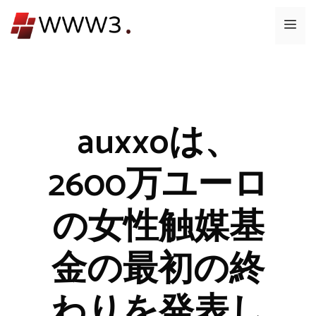
コ
メ
ン
テ
ニ
ン
ツ
ュ
へ
ス
auxxoは、
ー
キ
ッ
2600万ユーロ
プ
の女性触媒基
金の最初の終
わりを発表し