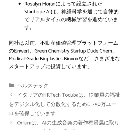
Rosalyn Moranによって設立された
Stanhope AIは、神経科学を通じて自律的
でリアルタイムの機械学習を進めていま
す。
同社は以前、不動産価値管理プラットフォーム
のEinwert、Green Chemistry Startup Dude Chem、
Medical-Grade Bioplastics Biovoxなど、さまざまな
スタートアップに投資しています。
カ
ヘルステック
テ
イタリアのHRTech Todubaは、従業員の福祉
ゴ
をデジタル化して分散化するために350万ユー
リ
ロを確保しています
ー
Orfiumは、AIの生成音楽の著作権帰属に取り