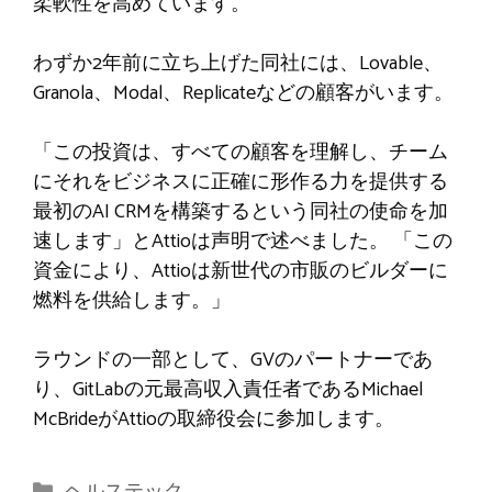
柔軟性を高めています。
わずか2年前に立ち上げた同社には、Lovable、
Granola、Modal、Replicateなどの顧客がいます。
「この投資は、すべての顧客を理解し、チーム
にそれをビジネスに正確に形作る力を提供する
最初のAI CRMを構築するという同社の使命を加
速します」とAttioは声明で述べました。 「この
資金により、Attioは新世代の市販のビルダーに
燃料を供給します。」
ラウンドの一部として、GVのパートナーであ
り、GitLabの元最高収入責任者であるMichael
McBrideがAttioの取締役会に参加します。
カ
ヘルステック