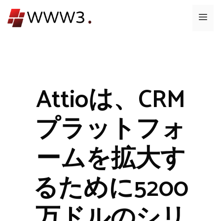
コ
メ
ン
テ
ニ
ン
ツ
ュ
へ
ス
Attioは、CRM
ー
キ
ッ
プラットフォ
プ
ームを拡大す
るために5200
万ドルのシリ