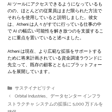
AI ツールにアクセスできるようになっているも
のの、ほとんどの従業員はまだ限られた方法で
それらを使用していると説明しました。彼女
は、Atheni は人々がすでに行っている仕事の中
で AI の幅広い可能性を解き放つのを支援するこ
とに重点を置いていると述べました。
Atheni は現在、より広範な拡張をサポートする
ために将来計画されている資金調達ラウンドに
先立って、既存の顧客とともにプラットフォー
ムを展開しています。
カ
サステイナビリティ
テ
Orbital Industries、データセンター インフラ
ゴ
ストラクチャ システムの拡張に 5,000 万ドルを
リ