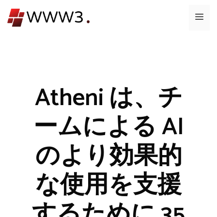
コ
メ
ン
テ
ニ
ン
ツ
ュ
へ
ス
Atheni は、チ
ー
キ
ッ
ームによる AI
プ
のより効果的
な使用を支援
するために 35