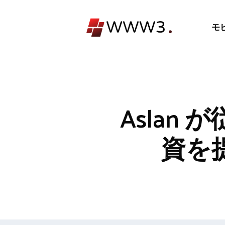
コ
ン
モ
テ
ン
ツ
へ
ス
キ
Aslan 
ッ
プ
資を