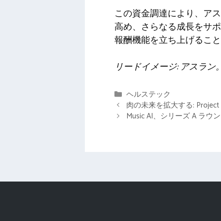
この資金調達により、アス
高め、さらなる成長をサポ
報酬機能を立ち上げること
リードイメージ: アスラン
カ
ヘルステック
テ
肉の未来を拡大する: Proj
ゴ
Music AI、シリーズ A ラウ
リ
ー