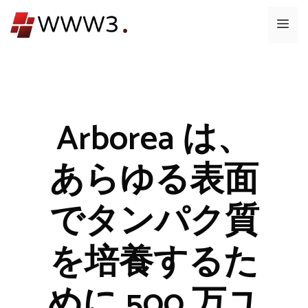
コ
メ
ン
テ
ニ
ン
ツ
ュ
へ
ス
Arborea は、
ー
キ
ッ
あらゆる表面
プ
でタンパク質
を培養するた
めに 500 万ユ