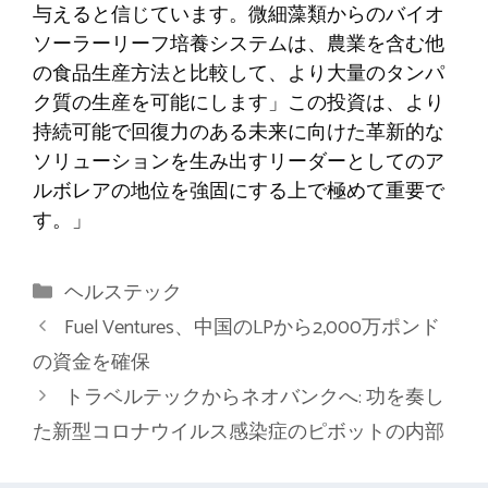
与えると信じています。微細藻類からのバイオ
ソーラーリーフ培養システムは、農業を含む他
の食品生産方法と比較して、より大量のタンパ
ク質の生産を可能にします」この投資は、より
持続可能で回復力のある未来に向けた革新的な
ソリューションを生み出すリーダーとしてのア
ルボレアの地位を強固にする上で極めて重要で
す。」
カ
ヘルステック
テ
Fuel Ventures、中国のLPから2,000万ポンド
ゴ
の資金を確保
リ
トラベルテックからネオバンクへ: 功を奏し
ー
た新型コロナウイルス感染症のピボットの内部