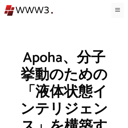
コ
メ
ン
テ
ニ
ン
ツ
ュ
へ
ス
Apoha、分子
ー
キ
ッ
挙動のための
プ
「液体状態イ
ンテリジェン
ス」を構築す