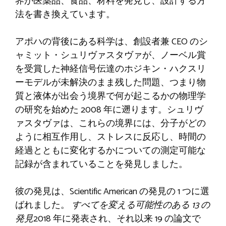
界が医薬品、食品、材料を発見し、設計する方
法を書き換えています。
アポハの背後にある科学は、創設者兼 CEO のシ
ャミット・シュリヴァスタヴァが、ノーベル賞
を受賞した神経信号伝達のホジキン・ハクスリ
ーモデルが未解決のまま残した問題、つまり物
質と液体が出会う境界で何が起こるかの物理学
の研究を始めた 2008 年に遡ります。シュリヴ
ァスタヴァは、これらの境界には、分子がどの
ように相互作用し、ストレスに反応し、時間の
経過とともに変化するかについての測定可能な
記録が含まれていることを発見しました。
彼の発見は、Scientific American の発見の 1 つに選
ばれました。
すべてを変える可能性のある 13 の
発見
2018 年に発表され、それ以来 19 の論文で