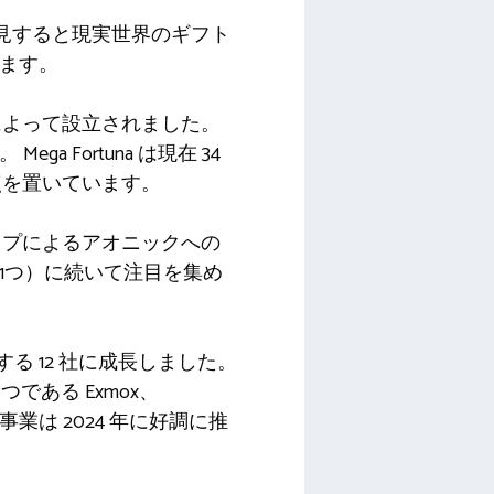
ムを発見すると現実世界のギフト
います。
によって設立されました。
ga Fortuna は現在 34
点を置いています。
ップによるアオニックへの
の1つ）に続いて注目を集め
する 12 社に成長しました。
である Exmox、
イル技術事業は 2024 年に好調に推