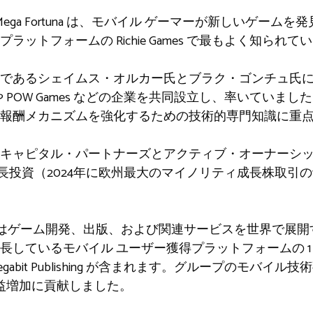
 Mega Fortuna は、モバイル ゲーマーが新しいゲー
ットフォームの Richie Games で最もよく知られて
であるシェイムス・オルカー氏とブラク・ゴンチュ氏
 や POW Games などの企業を共同設立し、率いていました。 Me
報酬メカニズムを強化するための技術的専門知識に重
キャピタル・パートナーズとアクティブ・オーナーシ
の成長投資（2024年に欧州最大のマイノリティ成長株取引
nic はゲーム開発、出版、および関連サービスを世界で展開
しているモバイル ユーザー獲得プラットフォームの 1 つ
nment、Megabit Publishing が含まれます。グループのモバ
な収益増加に貢献しました。