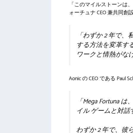
「このマイルストーンは、
ォーチュナ CEO 兼共同
「わずか 2 年で
する方法を変革す
ワークと情熱がな
Aonic の CEO である P
「Mega Fort
イル ゲームと対
わずか 2 年で、