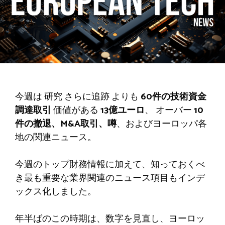
今週は
研究
さらに追跡
よりも
60件の技術資金
調達取引
価値がある
13億ユーロ
、 オーバー
10
件の撤退、M&A取引、噂
、およびヨーロッパ各
地の関連ニュース
。
今週のトップ財務情報に加えて、知っておくべ
き最も重要な業界関連のニュース項目もインデ
ックス化しました。
年半ばのこの時期は、数字を見直し、ヨーロッ