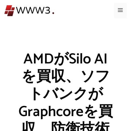
コ
メ
ン
テ
ニ
ン
ツ
ュ
へ
ス
AMDがSilo AI
ー
キ
ッ
を買収、ソフ
プ
トバンクが
Graphcoreを買
収、防衛技術