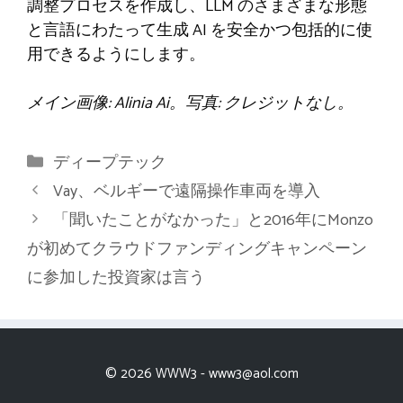
調整プロセスを作成し、LLM のさまざまな形態
と言語にわたって生成 AI を安全かつ包括的に使
用できるようにします。
メイン画像: Alinia Ai。写真: クレジットなし。
カ
ディープテック
テ
Vay、ベルギーで遠隔操作車両を導入
ゴ
「聞いたことがなかった」と2016年にMonzo
リ
が初めてクラウドファンディングキャンペーン
ー
に参加した投資家は言う
© 2026 WWW3 -
www3@aol.com