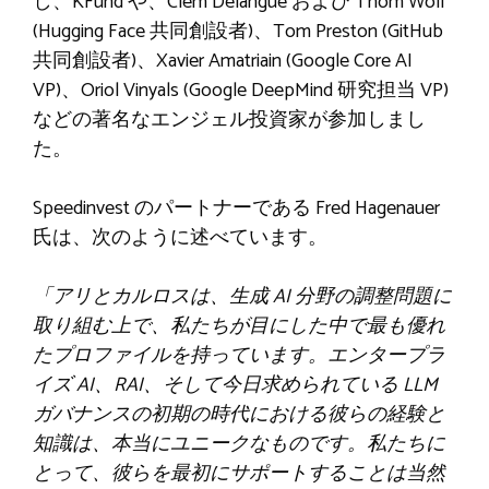
し、KFund や、Clem Délangue および Thom Wolf
(Hugging Face 共同創設者)、Tom Preston (GitHub
共同創設者)、Xavier Amatriain (Google Core AI
VP)、Oriol Vinyals (Google DeepMind 研究担当 VP)
などの著名なエンジェル投資家が参加しまし
た。
Speedinvest のパートナーである Fred Hagenauer
氏は、次のように述べています。
「アリとカルロスは、生成 AI 分野の調整問題に
取り組む上で、私たちが目にした中で最も優れ
たプロファイルを持っています。エンタープラ
イズ AI、RAI、そして今日求められている LLM
ガバナンスの初期の時代における彼らの経験と
知識は、本当にユニークなものです。私たちに
とって、彼らを最初にサポートすることは当然