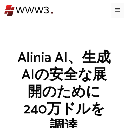
コ
メ
ン
テ
ニ
ン
ツ
ュ
へ
ス
Alinia AI、生成
ー
キ
ッ
AIの安全な展
プ
開のために
240万ドルを
調達