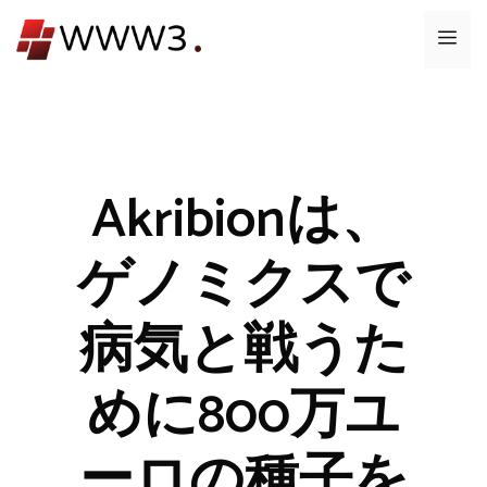
コ
メ
ン
テ
ニ
ン
ツ
ュ
へ
ス
Akribion​​は、
ー
キ
ッ
ゲノミクスで
プ
病気と戦うた
めに800万ユ
ーロの種子を