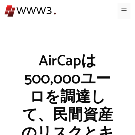
コ
メ
ン
テ
ニ
ン
ツ
ュ
へ
ス
AirCapは
ー
キ
ッ
500,000ユー
プ
ロを調達し
て、民間資産
のリスクとキ