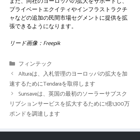
また、同社のヨーロッパの拡大をサポートし、
プライベートエクイティやインフラストラクチ
ャなどの追加の民間市場セグメントに提供を拡
張できるようになります。
リード画像：Freepik
カ
フィンテック
テ
Alturaは、入札管理のヨーロッパの拡大を加
ゴ
速するためにTendaraを取得します
リ
Sunsaveは、英国の最初のソーラーサブスク
ー
リプションサービスを拡大するために1億1,300万
ポンドを調達します