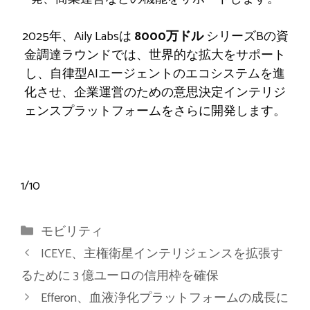
2025年、Aily Labsは
8000万ドル
シリーズBの資
金調達ラウンドでは、世界的な拡大をサポート
し、自律型AIエージェントのエコシステムを進
化させ、企業運営のための意思決定インテリジ
ェンスプラットフォームをさらに開発します。
1
/
10
カ
モビリティ
テ
ICEYE、主権衛星インテリジェンスを拡張す
ゴ
るために 3 億ユーロの信用枠を確保
リ
Efferon、血液浄化プラットフォームの成長に
ー