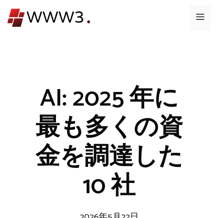
コ
メ
ン
テ
ニ
ン
ツ
ュ
へ
ス
AI: 2025 年に
ー
キ
ッ
最も多くの資
プ
金を調達した
10 社
2026年5月22日