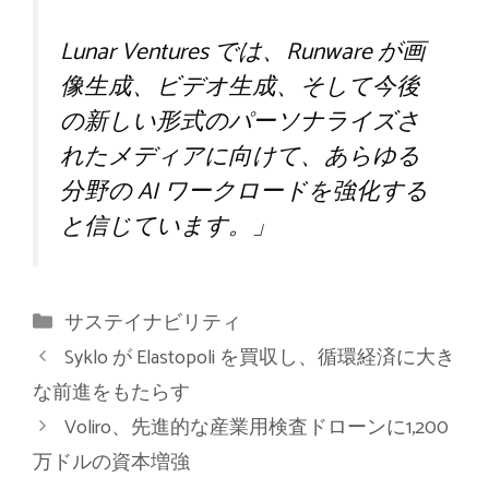
Lunar Ventures では、Runware が画
像生成、ビデオ生成、そして今後
の新しい形式のパーソナライズさ
れたメディアに向けて、あらゆる
分野の AI ワークロードを強化する
と信じています。」
カ
サステイナビリティ
テ
Syklo が Elastopoli を買収し、循環経済に大き
ゴ
な前進をもたらす
リ
Voliro、先進的な産業用検査ドローンに1,200
ー
万ドルの資本増強