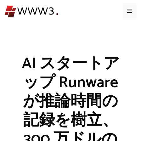
コ
メ
ン
テ
ニ
ン
ツ
ュ
へ
ス
AI スタートア
ー
キ
ッ
ップ Runware
プ
が推論時間の
記録を樹立、
300 万ドルの