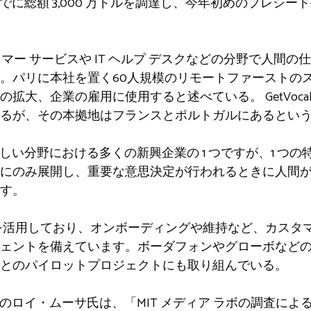
これまでに総額 3,000 万ドルを調達し、今年初めのプレ
マー サービスや IT ヘルプ デスクなどの分野で人間の仕
。パリに本社を置く60人規模のリモートファーストの
大、企業の雇用に使用すると述べている。 GetVocal 
るが、その本拠地はフランスとポルトガルにあるとい
争の激しい分野における多くの新興企業の 1 つですが、1 つの
にのみ展開し、重要な意思決定が行われるときに人間
す。
技術を活用しており、オンボーディングや維持など、カスタ
ェントを備えています。ボーダフォンやグローボなど
とのパイロットプロジェクトにも取り組んでいる。
同創設者のロイ・ムーサ氏は、「MIT メディア ラボの調査によ