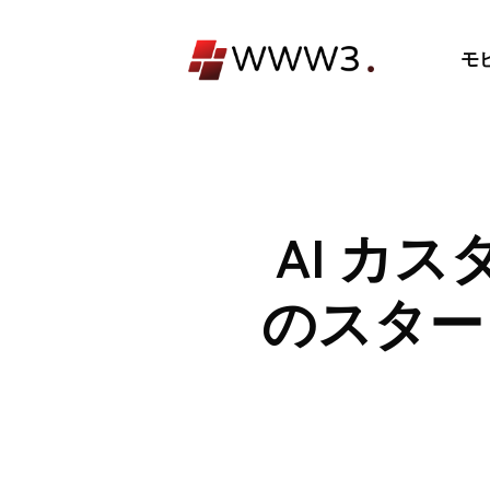
コ
ン
モ
テ
ン
ツ
へ
ス
キ
AI カ
ッ
プ
のスタートア