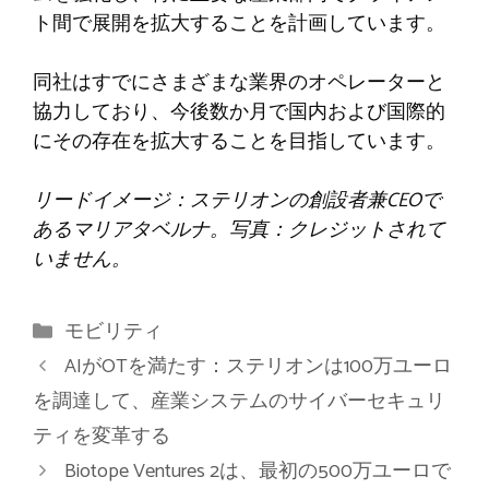
ト間で展開を拡大することを計画しています。
同社はすでにさまざまな業界のオペレーターと
協力しており、今後数か月で国内および国際的
にその存在を拡大することを目指しています。
リードイメージ：ステリオンの創設者兼CEOで
あるマリアタベルナ。写真：クレジットされて
いません。
カ
モビリティ
テ
AIがOTを満たす：ステリオンは100万ユーロ
ゴ
を調達して、産業システムのサイバーセキュリ
リ
ティを変革する
ー
Biotope Ventures 2は、最初の500万ユーロで