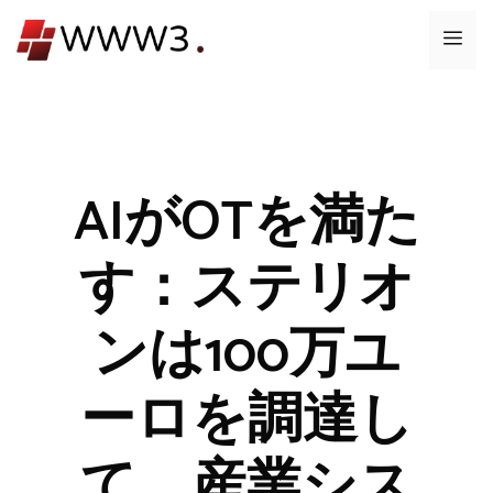
コ
メ
ン
テ
ニ
ン
ツ
ュ
へ
ス
AIがOTを満た
ー
キ
ッ
す：ステリオ
プ
ンは100万ユ
ーロを調達し
て、産業シス