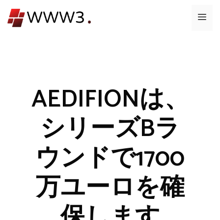
コ
メ
ン
テ
ニ
ン
ツ
ュ
へ
ス
AEDIFIONは、
ー
キ
ッ
シリーズBラ
プ
ウンドで1700
万ユーロを確
保します