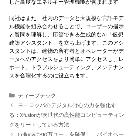
した高度なエネルギー管理機能が含まれます。
同社はまた、社内のデータと大規模な言語モデ
ル機能を組み合わせることで、ユーザーの指示
と質問を理解し、応答できる生成的なAI「仮想
建築アシスタント」を立ち上げます。このアシ
スタントは、建物の所有者とオペレーターがデ
ータへのアクセスをより簡単にアクセスし、レ
ポート、トラブルシューティング、メンテナン
スを合理化するのに役立ちます。
カ
ディープテック
テ
ヨーロッパのデジタル野心の力を強化す
ゴ
る：Xfusionが次世代の高性能コンピューティン
リ
グをリードしている方法
ー
Cellugyは810万ユーロを確保し、バイオベー