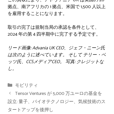
拠点、南アフリカの 1 拠点、米国で 1,500 人以上
を雇用することになります。
取引の完了は規制当局の承認を条件として、
2024 年の第 4 四半期中に完了する予定です。
リード画像:
Advania UK CEO、ジェフ・ニーン氏
は次のように述べています。
そして
テリー・ベ
ッツ氏、CCSメディアCEO。
写真: クレジットな
し。
カ
モビリティ
テ
Tensor Ventures が 5,000 万ユーロの基金を
ゴ
設立: 量子、バイオテクノロジー、気候技術のス
リ
タートアップを後押し
ー