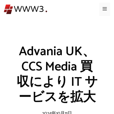
コ
メ
ン
テ
ニ
ン
ツ
ュ
へ
ス
Advania UK、
ー
キ
ッ
CCS Media 買
プ
収により IT サ
ービスを拡大
2024年10月11日