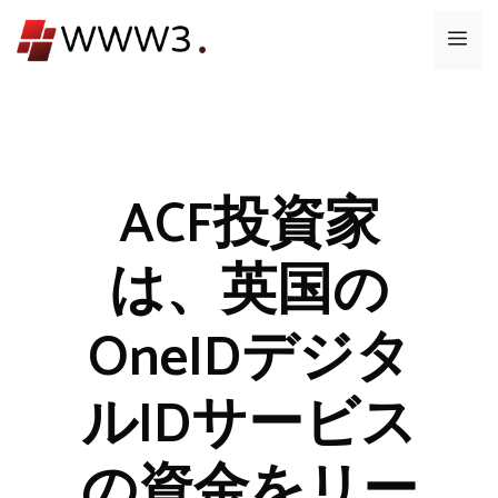
コ
メ
ン
テ
ニ
ン
ツ
ュ
へ
ス
ACF投資家
ー
キ
ッ
は、英国の
プ
OneIDデジタ
ルIDサービス
の資金をリー