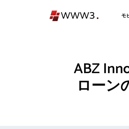
コ
ン
モ
テ
ン
ツ
へ
ス
キ
ABZ I
ッ
プ
ローンの