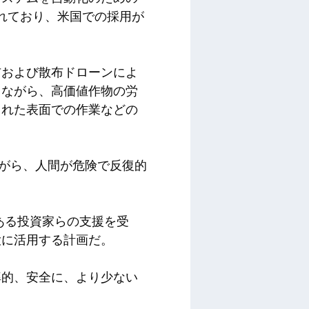
されており、米国での採用が
布および散布ドローンによ
しながら、高価値作物の労
された表面での作業などの
させながら、人間が危険で反復的
験のある投資家らの支援を受
大に活用する計画だ。
率的、安全に、より少ない