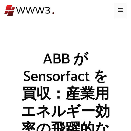
コ
メ
ン
テ
ニ
ン
ツ
ュ
へ
ス
ABB が
ー
キ
ッ
Sensorfact を
プ
買収：産業用
エネルギー効
率の飛躍的な