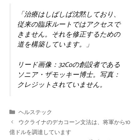
「治療はしばしば沈黙しており、
従来の臨床ルートではアクセスで
きません。それを修正するための
道を構築しています。」
リード画像：32Coの創設者である
ソニア・ザモッキー博士。写真：
クレジットされていません。
カ
ヘルステック
テ
ウクライナのデカコーン文法は、将軍から10
ゴ
億ドルを調達しています
リ