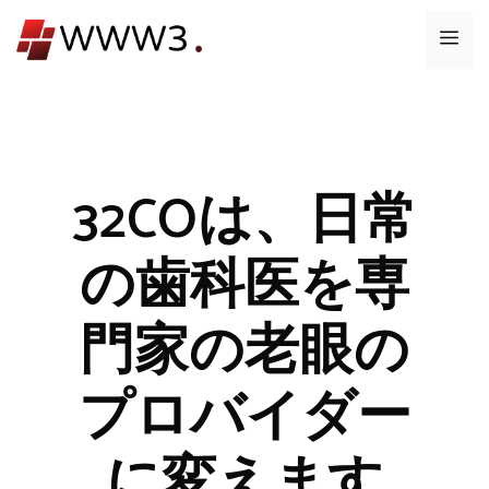
コ
メ
ン
テ
ニ
ン
ツ
ュ
へ
ス
32COは、日常
ー
キ
ッ
の歯科医を専
プ
門家の老眼の
プロバイダー
に変えます