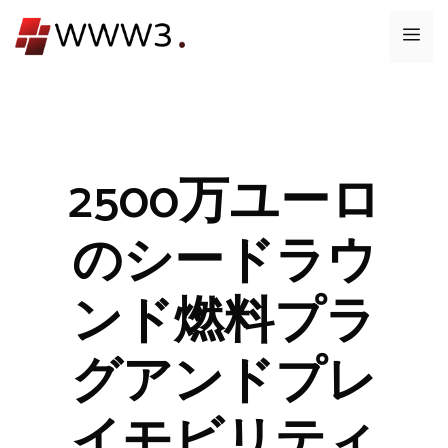
コ
メ
ン
テ
ニ
ン
ツ
ュ
へ
ス
2500万ユーロ
ー
キ
ッ
のシードラウ
プ
ンド燃料プラ
グアンドプレ
イモビリティ