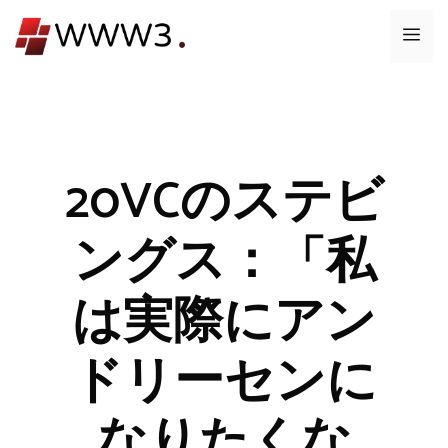
コ
メ
ン
テ
ニ
ン
ツ
ュ
へ
ス
20VCのステビ
ー
キ
ッ
ングス：「私
プ
は実際にアン
ドリーセンに
なりたくな