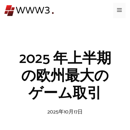
コ
メ
ン
テ
ニ
ン
ツ
ュ
へ
ス
2025 年上半期
ー
キ
ッ
の欧州最大の
プ
ゲーム取引
2025年10月17日